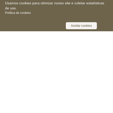
Usamos cookies para otimizar nosso site e coletar estatísticas
de uso.
Política de cookies
Aceitar cookies
Receba novidades, notícias e muita
informação
Cadastrar