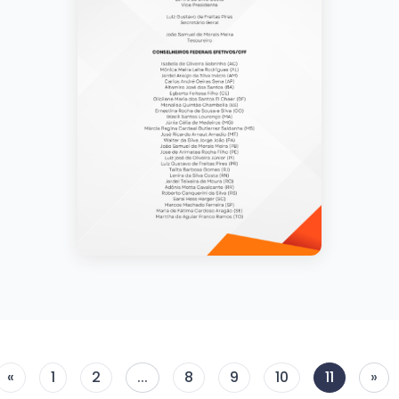
«
1
2
...
8
9
10
11
»