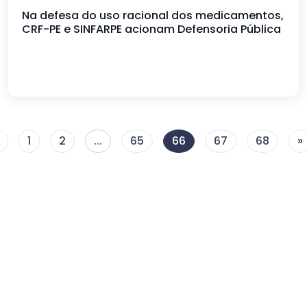
Na defesa do uso racional dos medicamentos,
CRF-PE e SINFARPE acionam Defensoria Pública
1
2
...
65
66
67
68
»